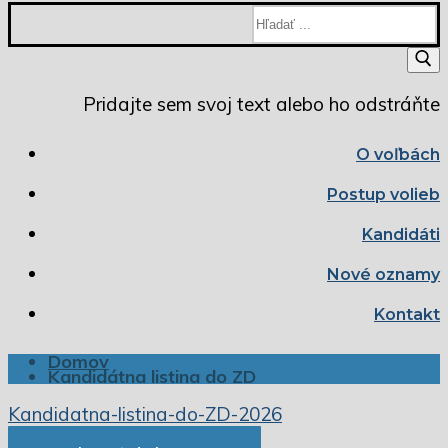
Hľadať:
Pridajte sem svoj text alebo ho odstráňte
O voľbách
Postup volieb
Kandidáti
Nové oznamy
Kontakt
Domov
Kandidátna listina do ZD
Kandidatna-listina-do-ZD-2026