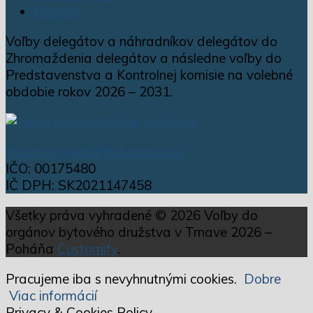
Kontakt
Voľby delegátov a náhradníkov delegátov do
Zhromaždenia delegátov a následne voľby do
Predstavenstva a Kontrolnej komisie na volebné
obdobie rokov 2026 – 2031.
email: bytovett@bd-trnava.sk
IČO: 00175480
IČ DPH: SK2021147458
Všetky práva vyhradené © 2026 Voľby do
orgánov bytového družstva v Trnave 2026 –
Poháňa
Customify
.
Pracujeme iba s nevyhnutnými cookies.
Dobre
Viac informácií
Privacy & Cookies Policy