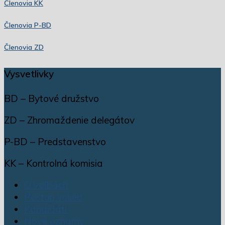
Členovia KK
Členovia P-BD
Členovia ZD
Vysvetlivky
BD – Bytové družstvo
ZD – Zhromaždenie delegátov
P-BD – Predstavenstvo
KK – Kontrolná komisia
O voľbách
Postup volieb
Kandidáti
Nové oznamy